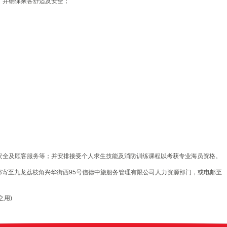
，并确保乘客舒适及安全；
安全及顾客服务等；并安排接受个人求生技能及消防训练课程以考获专业海员资格。
邮寄至九龙荔枝角兴华街西95号信德中旅船务管理有限公司人力资源部门，或电邮至
之用)