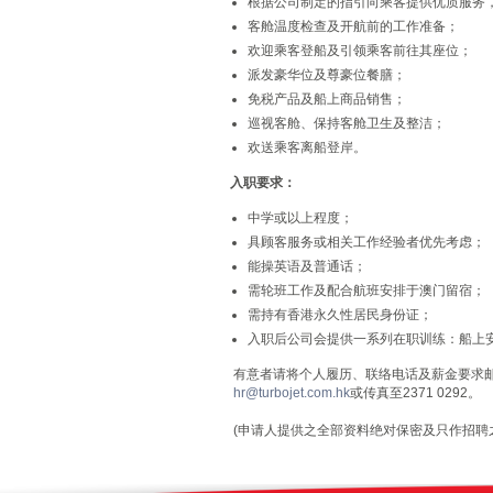
根据公司制定的指引向乘客提供优质服务
客舱温度检查及开航前的工作准备；
欢迎乘客登船及引领乘客前往其座位；
派发豪华位及尊豪位餐膳；
免税产品及船上商品销售；
巡视客舱、保持客舱卫生及整洁；
欢送乘客离船登岸。
入职要求：
中学或以上程度；
具顾客服务或相关工作经验者优先考虑；
能操英语及普通话；
需轮班工作及配合航班安排于澳门留宿；
需持有香港永久性居民身份证；
入职后公司会提供一系列在职训练：船上
有意者请将个人履历、联络电话及薪金要求
hr@turbojet.com.hk
或传真至2371 0292。
(申请人提供之全部资料绝对保密及只作招聘