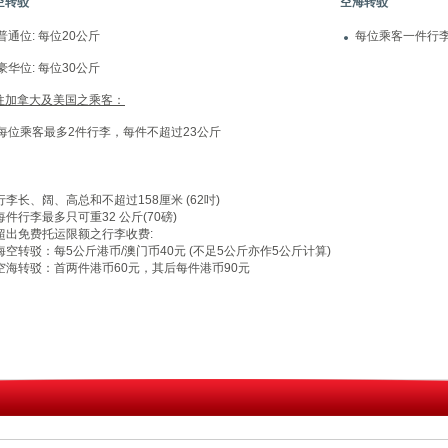
空转驳
空海转驳
普通位: 每位20公斤
每位乘客一件行李
豪华位: 每位30公斤
往加拿大及美国之乘客：
每位乘客最多2件行李，每件不超过23公斤
行李长、阔、高总和不超过158厘米 (62吋)
每件行李最多只可重32 公斤(70磅)
超出免费托运限额之行李收费:
海空转驳：每5公斤港币/澳门币40元 (不足5公斤亦作5公斤计算)
空海转驳：首两件港币60元，其后每件港币90元