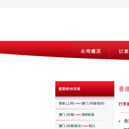
香港
船期表/价目表
香港 (上环)
<=>
澳门 (外港/氹仔)
行李
澳门 (外港)
<=>
深圳机场
免
澳门 (外港/氹仔)
<=>
蛇口