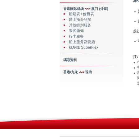
海
香港国际机场
<=>
澳门 (外港)
船期表 / 价目表
网上预办登船
其他特别服务
乘客须知
前
行李服务
船上服务及设施
机场线 SuperFlex
注:
碼頭資料
香港/九龙
<=>
珠海