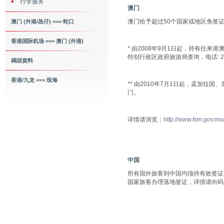
行李服务
澳门
澳门给予超过50个国家或地区免签证
澳门 (外港/氹仔) <=> 蛇口
香港国际机场 <=> 澳门 (外港)
* 由2008年9月1日起，持有往
特别行政区政府旅游局查询，电话: 285
碼頭資料
香港/九龙 <=> 珠海
** 由2010年7月1日起，孟加
门。
详情请浏览：
http://www.fsm.gov.mo
中国
所有国外旅客到中国均须持有效签证
国家旅客办理落地签证，详情请向码头签证