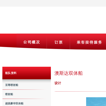
澳斯达双体船
船队资料
设计
至尊喷射船
喷射船
超级豪华双体船