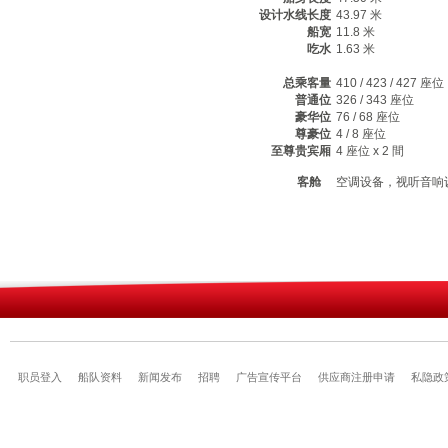
设计水线长度
43.97 米
船宽
11.8 米
吃水
1.63 米
总乘客量
410 / 423 / 427 座位
普通位
326 / 343 座位
豪华位
76 / 68 座位
尊豪位
4 / 8 座位
至尊贵宾厢
4 座位 x 2 間
客舱
空调设备，视听音响
职员登入
船队资料
新闻发布
招聘
广告宣传平台
供应商注册申请
私隐政