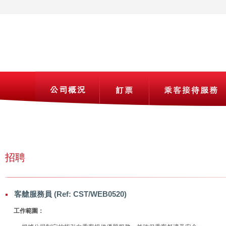
招聘
客艙服務員 (Ref: CST/WEB0520)
工作範圍：