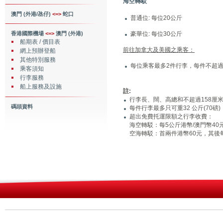
海空轉駁
澳門 (外港/氹仔)
<=>
蛇口
普通位: 每位20公斤
香港國際機場
<=>
澳門 (外港)
豪華位: 每位30公斤
船期表 / 價目表
前往加拿大及美國之乘客：
網上預辦登船
其他特別服務
每位乘客最多2件行李，每件不超過
乘客須知
行李服務
船上服務及設施
註
:
行李長、闊、高總和不超過158厘米 (
碼頭資料
每件行李最多只可重32 公斤(70磅)
超出免費托運限額之行李收費：
海空轉駁：每5公斤港幣/澳門幣40元
空海轉駁：首兩件港幣60元，其後