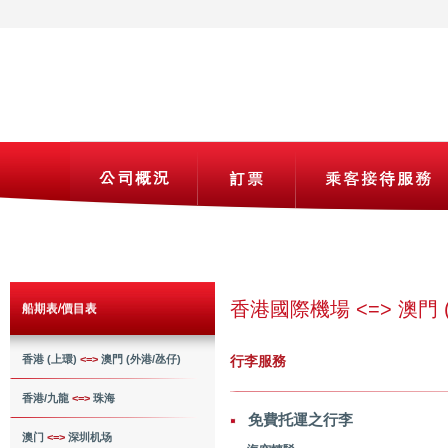
香港國際機場 <=> 澳門 
船期表/價目表
香港 (上環)
<=>
澳門 (外港/氹仔)
行李服務
香港/九龍
<=>
珠海
免費托運之行李
澳门
<=>
深圳机场