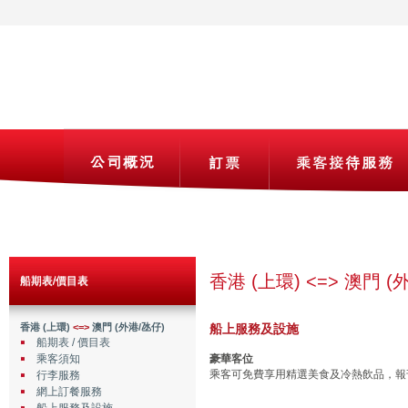
香港 (上環) <=> 澳門 (
船期表/價目表
香港 (上環)
<=>
澳門 (外港/氹仔)
船上服務及設施
船期表 / 價目表
乘客須知
豪華客位
乘客可免費享用精選美食及冷熱飲品，報
行李服務
網上訂餐服務