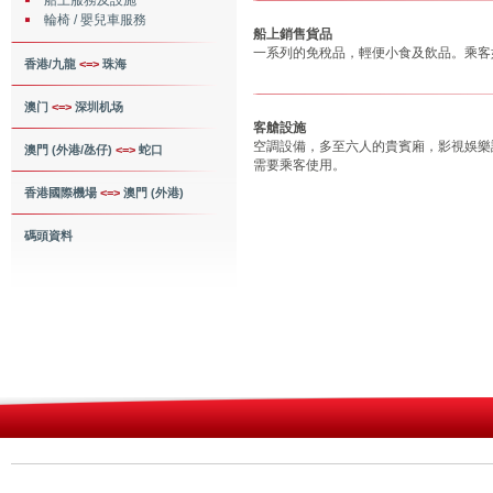
船上服務及設施
輪椅 / 嬰兒車服務
船上銷售貨品
一系列的免稅品，輕便小食及飲品。乘客
香港/九龍
<=>
珠海
澳门
<=>
深圳机场
客艙設施
空調設備，多至六人的貴賓廂，影視娛樂
澳門 (外港/氹仔)
<=>
蛇口
需要乘客使用。
香港國際機場
<=>
澳門 (外港)
碼頭資料