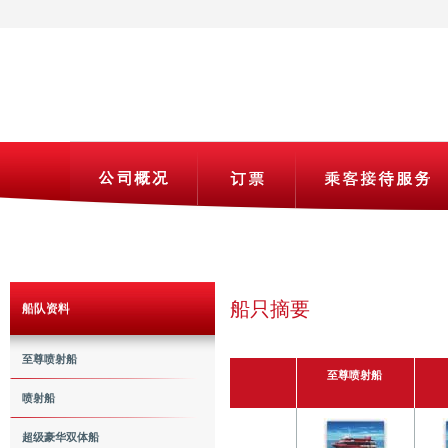
船只摘要
船队资料
至尊喷射船
至尊喷射船
喷射船
超级豪华双体船