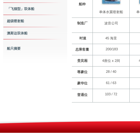
船种
「飞猫型」双体船
单体水翼喷射船
单
超级喷射船
制造厂
波音公司
澳斯达双体船
时速
45 海里
船只摘要
200/183
总乘客量
贵宾厢
4座位 x 2间
28 / 40
尊
豪位
61 / 63
豪华
位
103 / 72
普通
位